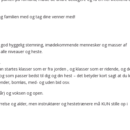
tag familien med og tag dine venner med!
 en god hyggelig stemning, imødekommende mennesker og masser af
alle niveauer og heste.
.
an startes klasser som er fra jorden , og klasser som er ridende, og d
i og som passer bedst til dig og din hest – det betyder kort sagt at du 
lænder, bomløs, med- og uden bid osv.
8 år) og voksen og open.
rrelse og alder, men instruktører og hestetrænere må KUN stille op i