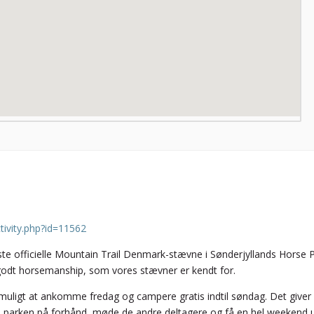
tivity.php?id=11562
rste officielle Mountain Trail Denmark-stævne i Sønderjyllands Horse P
 godt horsemanship, som vores stævner er kendt for.
r muligt at ankomme fredag og campere gratis indtil søndag. Det giver
se parken på forhånd, møde de andre deltagere og få en hel weekend 