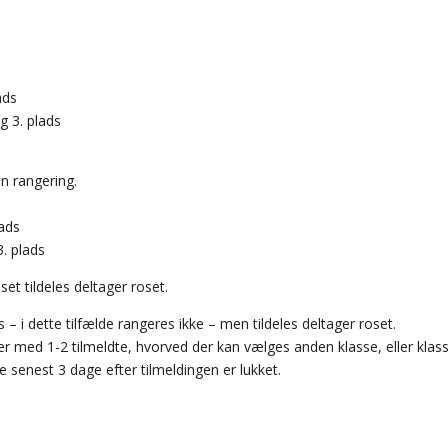
ads
g 3. plads
en rangering.
lads
. plads
set tildeles deltager roset.
– i dette tilfælde rangeres ikke – men tildeles deltager roset.
r med 1-2 tilmeldte, hvorved der kan vælges anden klasse, eller klas
e senest 3 dage efter tilmeldingen er lukket.