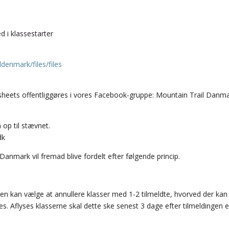
d i klassestarter
enmark/files/files
coresheets offentliggøres i vores Facebook-gruppe: Mountain Trail Danm
 op til stævnet.
dk
 Danmark vil fremad blive fordelt efter følgende princip.
n kan vælge at annullere klasser med 1-2 tilmeldte, hvorved der kan
s. Aflyses klasserne skal dette ske senest 3 dage efter tilmeldingen e