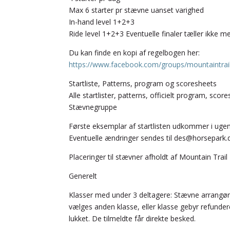
Max 6 starter pr stævne uanset varighed
In-hand level 1+2+3
Ride level 1+2+3 Eventuelle finaler tæller ikke me
Du kan finde en kopi af regelbogen her:
https://www.facebook.com/groups/mountaintraild
Startliste, Patterns, program og scoresheets
Alle startlister, patterns, officielt program, s
Stævnegruppe
Første eksemplar af startlisten udkommer i ugen
Eventuelle ændringer sendes til des@horsepark.
Placeringer til stævner afholdt af Mountain Trail
Generelt
Klasser med under 3 deltagere: Stævne arrangøre
vælges anden klasse, eller klasse gebyr refundere
lukket. De tilmeldte får direkte besked.