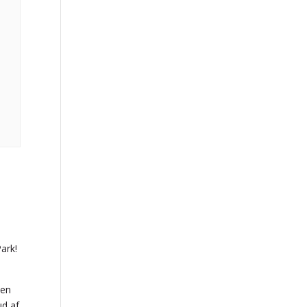
ark!
 en
ud af